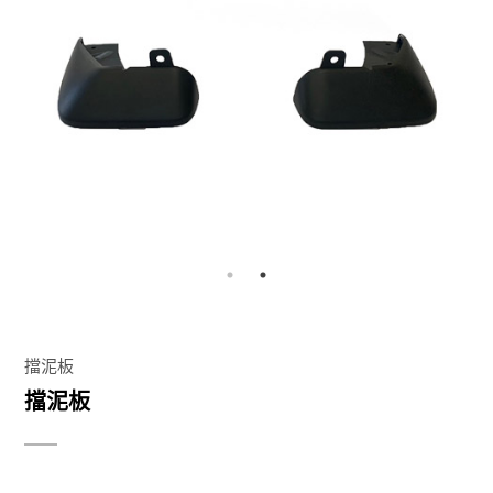
擋泥板
擋泥板